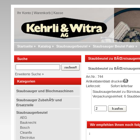
Ihr Konto
|
Warenkorb
|
Kasse
Startseite
»
Katalog
»
Staubsaugerbeutel
»
Staubsauger Beutel Fakir
»
Staubbeutel zu BÃŒrstsaugern Fa
Suche
Staubbeutel zu BÃŒrstsaugern Fa
Erweiterte Suche »
Art.Nr.: 744
Kategorien
Artikeldatenblatt drucken
Lieferzeit:
Sofort lieferbar
Staubsauger und Blochmaschinen
Staubsaugerbeutel zu Bürstsaug
Verpackungseinheit: 6 Staubbeu
Staubsauger ZubehÃ¶r und
Ersatzteile
Staubsaugerbeutel
AEG
Bauknecht
Wir empfehlen Ihnen noch fol
Bosch
Cleanfix
:
Electrolux