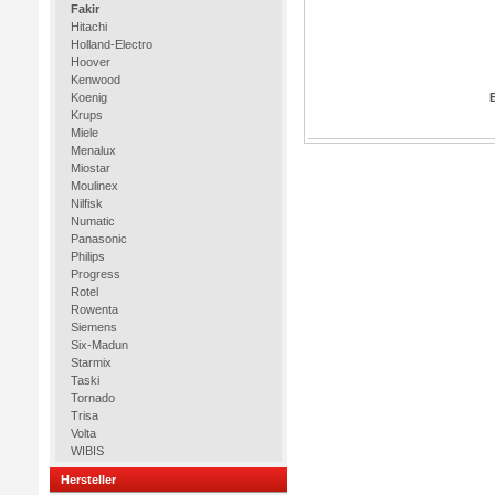
Fakir
Hitachi
Holland-Electro
Hoover
Kenwood
Koenig
Krups
Miele
Menalux
Miostar
Moulinex
Nilfisk
Numatic
Panasonic
Philips
Progress
Rotel
Rowenta
Siemens
Six-Madun
Starmix
Taski
Tornado
Trisa
Volta
WIBIS
Hersteller