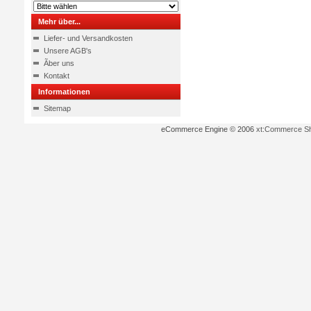
Mehr über...
Liefer- und Versandkosten
Unsere AGB's
Ãber uns
Kontakt
Informationen
Sitemap
eCommerce Engine © 2006
xt:Commerce S