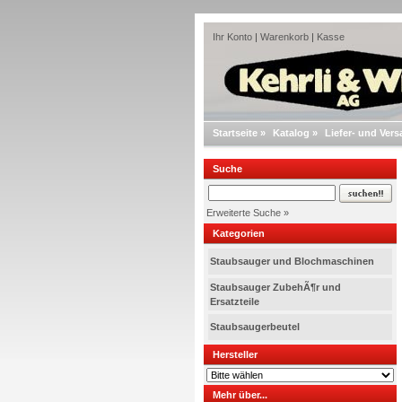
Ihr Konto
|
Warenkorb
|
Kasse
Startseite
»
Katalog
»
Liefer- und Ver
Suche
Erweiterte Suche »
Kategorien
Staubsauger und Blochmaschinen
Staubsauger ZubehÃ¶r und
Ersatzteile
Staubsaugerbeutel
Hersteller
Mehr über...