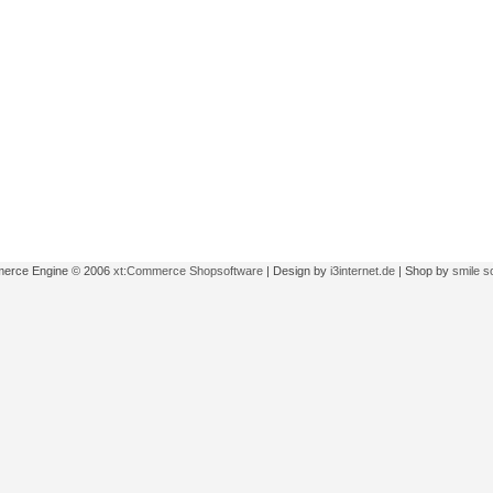
erce Engine © 2006
xt:Commerce Shopsoftware
| Design by
i3internet.de
| Shop by
smile s