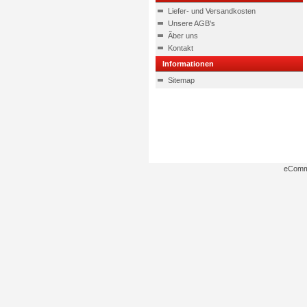
Liefer- und Versandkosten
Unsere AGB's
Ãber uns
Kontakt
Informationen
Sitemap
eComm