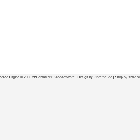
erce Engine © 2006
xt:Commerce Shopsoftware
| Design by
i3internet.de
| Shop by
smile s