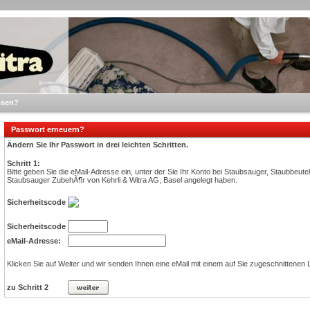
ssen?
Passwort erneuern?
Ändern Sie Ihr Passwort in drei leichten Schritten.
Schritt 1:
Bitte geben Sie die eMail-Adresse ein, unter der Sie Ihr Konto bei Staubsauger, Staubbeute
Staubsauger ZubehÃ¶r von Kehrli & Witra AG, Basel angelegt haben.
Sicherheitscode
Sicherheitscode
eMail-Adresse:
Klicken Sie auf Weiter und wir senden Ihnen eine eMail mit einem auf Sie zugeschnittenen L
zu Schritt 2