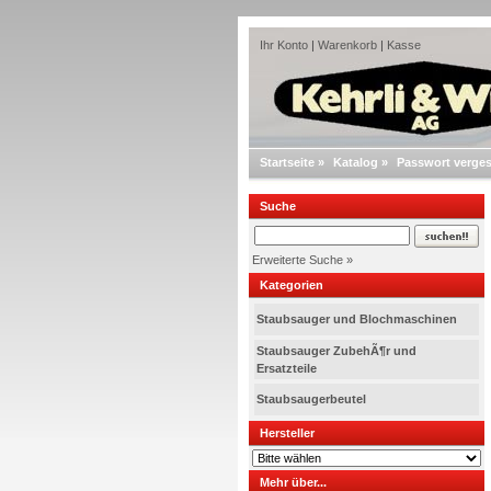
Ihr Konto
|
Warenkorb
|
Kasse
Startseite
»
Katalog
»
Passwort verge
Suche
Erweiterte Suche »
Kategorien
Staubsauger und Blochmaschinen
Staubsauger ZubehÃ¶r und
Ersatzteile
Staubsaugerbeutel
Hersteller
Mehr über...