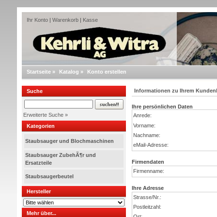
Ihr Konto
|
Warenkorb
|
Kasse
Startseite
»
Katalog
»
Konto erstellen
Informationen zu Ihrem Kunden
Suche
Ihre persönlichen Daten
Erweiterte Suche »
Anrede:
Vorname:
Kategorien
Nachname:
Staubsauger und Blochmaschinen
eMail-Adresse:
Staubsauger ZubehÃ¶r und
Firmendaten
Ersatzteile
Firmenname:
Staubsaugerbeutel
Ihre Adresse
Hersteller
Strasse/Nr.:
Postleitzahl:
Mehr über...
Ort: