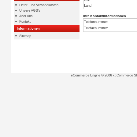
Liefer- und Versandkosten
Land:
Unsere AGB's
Ãber uns
Ihre Kontaktinformationen
Kontakt
Telefonnummer:
Telefaxnummer:
Informationen
Sitemap
eCommerce Engine © 2006
xt:Commerce S