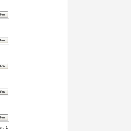
ten:
1