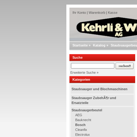
Ihr Konto
|
Warenkorb
|
Kasse
Startseite
»
Katalog
»
Staubsaugerbeu
Suche
Erweiterte Suche »
Kategorien
Staubsauger und Blochmaschinen
Staubsauger ZubehÃ¶r und
Ersatzteile
Staubsaugerbeutel
AEG
Bauknecht
Bosch
Cleanfix
Electrolux