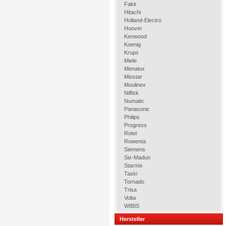
Fakir
Hitachi
Holland-Electro
Hoover
Kenwood
Koenig
Krups
Miele
Menalux
Miostar
Moulinex
Nilfisk
Numatic
Panasonic
Philips
Progress
Rotel
Rowenta
Siemens
Six-Madun
Starmix
Taski
Tornado
Trisa
Volta
WIBIS
Hersteller